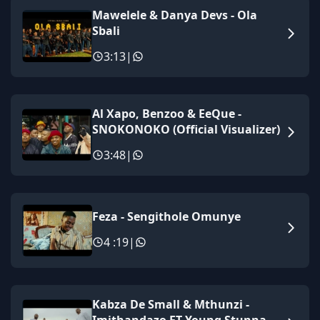
Mawelele & Danya Devs - Ola
Sbali
3:13
|
Al Xapo, Benzoo & EeQue -
SNOKONOKO (Official Visualizer)
3:48
|
Feza - Sengithole Omunye
4 :19
|
Kabza De Small & Mthunzi -