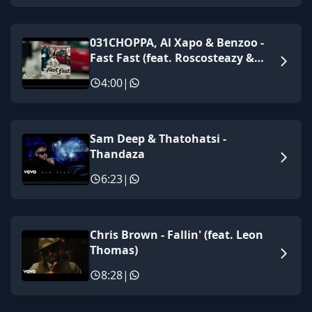
031CHOPPA, Al Xapo & Benzoo -
Fast Fast (feat. Roscosteazy &
Optimist Music ZA)
4:00
|
Sam Deep & Thatohatsi -
Thandaza
6:23
|
Chris Brown - Fallin' (feat. Leon
Thomas)
8:28
|