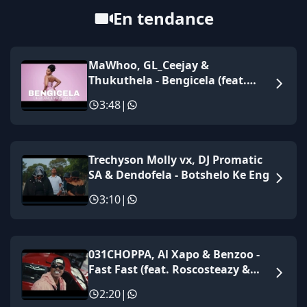
En tendance
MaWhoo, GL_Ceejay &
Thukuthela - Bengicela (feat.
Jazzworx)
3:48
|
Trechyson Molly vx, DJ Promatic
SA & Dendofela - Botshelo Ke Eng
3:10
|
031CHOPPA, Al Xapo & Benzoo -
Fast Fast (feat. Roscosteazy &
Optimist Music ZA)
2:20
|