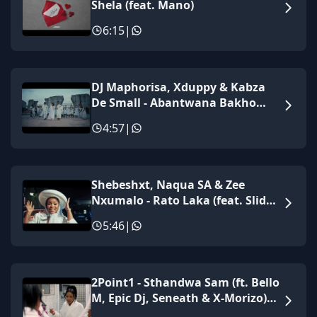
Shela (feat. Mano)
6:15
|
DJ Maphorisa, Xduppy & Kabza
De Small - Abantwana Bakho
(feat. Thatohatsi, Young Stunna
4:57
|
& Nkosazana Daughter)
Shebeshxt, Naqua SA & Zee
Nxumalo - Rato Laka (feat. Slidoo
Man)
5:46
|
2Point1 - Sthandwa Sam (ft. Bello
M, Epic Dj, Seneath & X-Morizo)
Official Music Video