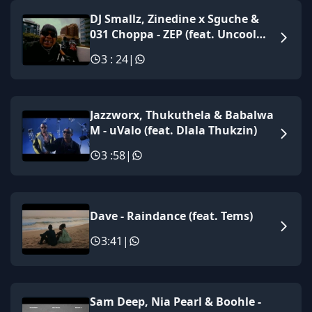
DJ Smallz, Zinedine x Sguche &
031 Choppa - ZEP (feat. Uncool
MC)
3 : 24
|
Jazzworx, Thukuthela & Babalwa
M - uValo (feat. Dlala Thukzin)
3 :58
|
Dave - Raindance (feat. Tems)
3:41
|
Sam Deep, Nia Pearl & Boohle -