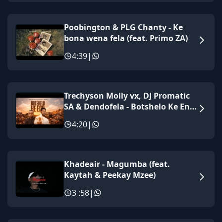
Poobington & PLG Chanty - Ke
bona wena fela (feat. Primo ZA)
4:39
|
Trechyson Molly vx, DJ Promatic
SA & Dendofela - Botshelo Ke Eng
(Extended DJ Version ) by
4:20
|
Trechyson Molly vx, DJ Promatic
SA & Dendofela
Khadeair - Magumba (feat.
Kaytah & Peekay Mzee)
3 :58
|