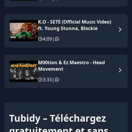
K.O - SETE (Official Music Video)
ft. Young Stunna, Blxckie
4:09
|
M00tion & Ez Maestro - Head
Movement
3:33
|
Tubidy – Téléchargez
gratuitement et sans