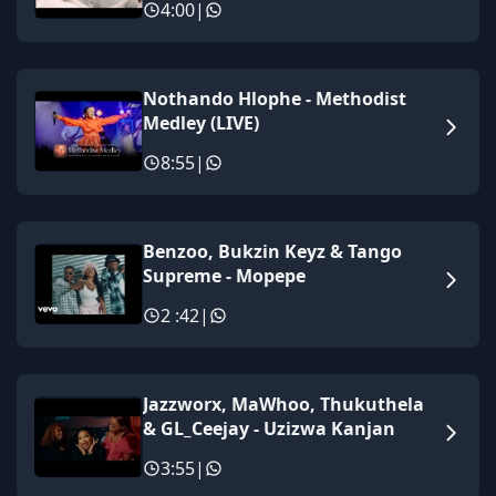
4:00
|
Nothando Hlophe - Methodist
Medley (LIVE)
8:55
|
Benzoo, Bukzin Keyz & Tango
Supreme - Mopepe
2 :42
|
Jazzworx, MaWhoo, Thukuthela
& GL_Ceejay - Uzizwa Kanjan
3:55
|