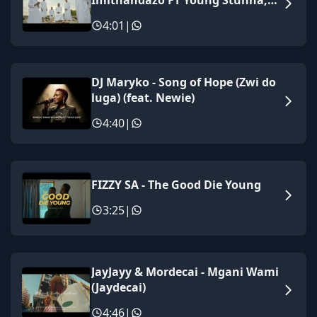
Imithandazo FT Young Stunna,
DJ Maphorisa, Sizwe Alakine &
4:01
|
UmthakathiKush
DJ Maryko - Song of Hope (Zwi do
luga) (feat. Newie)
4:40
|
FIZZY SA - The Good Die Young
3:25
|
JayJayy & Mordecai - Mgani Wami
(Jaydecai)
4:46
|